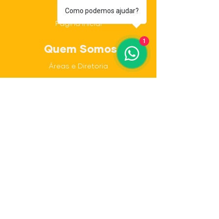
Home
Como podemos ajudar?
Página Inicial
1
Quem Somos
Áreas e Diretoria
Missão e
Valores
Projetos
Rio Branco Rugby
IBOPE Repucom
Outros projetos
Eventos
Eventos