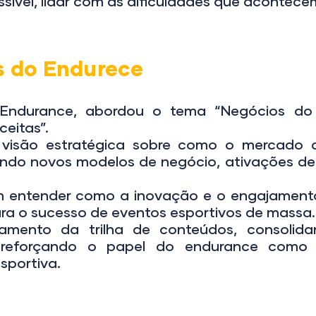
sível, lidar com as dificuldades que acontec
s do
Endurece
o Endurance, abordou o tema “Negócios d
ceitas”.
visão estratégica sobre como o mercado d
ando novos modelos de negócio, ativações d
m entender como a inovação e o engajament
ara o sucesso de eventos esportivos de massa.
amento da trilha de conteúdos, consolid
e reforçando o papel do endurance com
sportiva.