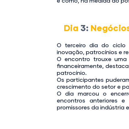
e como, na medida do pos
Dia
3
:
Negócio
O terceiro dia do cicl
inovação, patrocínios e re
O encontro trouxe uma 
financeiramente, destac
patrocínio.
Os participantes pudera
crescimento do setor e p
O dia marcou o encerr
encontros anteriores 
promissores da indústria e