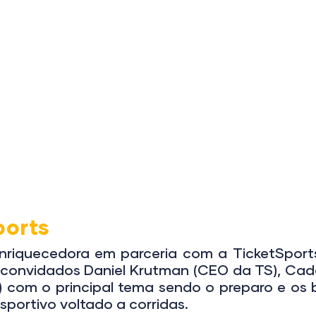
Home
Quem Somos
Projetos
Even
ports
uecedora em parceria com a TicketSports,
convidados Daniel Krutman (CEO da TS), Cado 
 com o principal tema sendo o preparo e os 
portivo voltado a corridas.