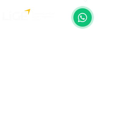
Home
Página Inicial
Quem Somos
Áreas e Diretoria
Missão e
Valores
Projetos
Rio Branco Rugby
IBOPE Repucom